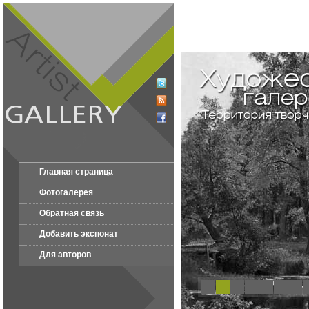
Главная страница
Фотогалерея
Обратная связь
Добавить экспонат
Для авторов
1
2
3
4
5
6
7