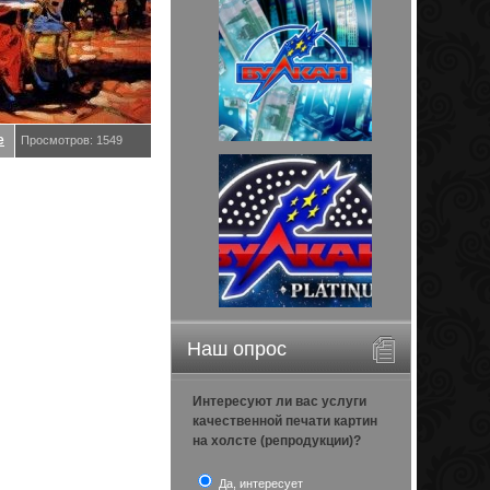
е
Просмотров: 1549
Наш опрос
Интересуют ли вас услуги
качественной печати картин
на холсте (репродукции)?
Да, интересует