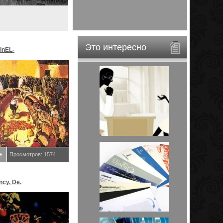
Это интересно
inEL-
ar&EveStar.
е
Просмотров: 1574
ncy, De.