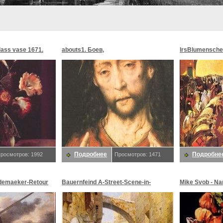
glass vase 1671.
abouts1. Боев,
lrsBlumensche
MoonMorningst
Blumenschein,
Подробнее
Подробне
росмотров: 1992
Просмотров: 1471
demaeker-Retour
Bauernfeind A-Street-Scene-in-
Mike Svob - Na
maeker,
Jerusalem-sj. Bauernfeind,