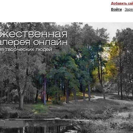
Добавить сай
Войти
·
Заре
4
5
6
7
8