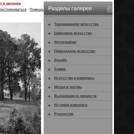
т в закладки
Разделы галереи
гистрироваться
·
Помощь
Традиционное искусство
Цифровое искусство
Фотография
Прикладное искусство
Дизайн
Аниме
Искусство и живопись
Музеи и театры
Выдающиеся личности
История живописи
Рукоделие