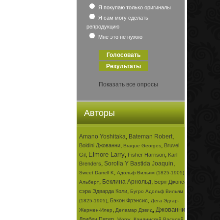
Я покупаю только оригиналы
Я сам могу сделать
репродукцию
Мне это не нужно
Показать все опросы
Авторы
Amano Yoshitaka
,
Bateman Robert
,
,
,
Boldini Джованни
Bruvel
Braque Georges
Elmore Larry
,
,
,
Gil
Fisher Harrison
Karl
,
Sorolla Y Bastida Joaquin
,
Brenders
,
,
Sweet Darrell K
Адольф Вильям (1825-1905)
,
Беклина Арнольд
,
Берн-Джонса
Альберт
,
сэра Эдварда Коли
Бугро Адольф Вильям
,
,
Бэкон Фрэнсис
(1825-1905)
Дега Эдгар-
Джованни
,
,
,
Жермен-Илер
Деламар Дэвид
,
,
Дрибен Питер
Жорж
Кандинский Василий