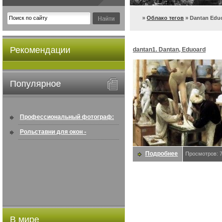
»
Облако тегов
» Dantan Edu
Рекомендации
dantan1. Dantan, Eduoard
Популярное
Профессиональный фотограф:
искусство создавать снимки, ...
Рольставни для окон -
информация по покупке в
Подробнее
Просмотров: 
интернете ...
В мире