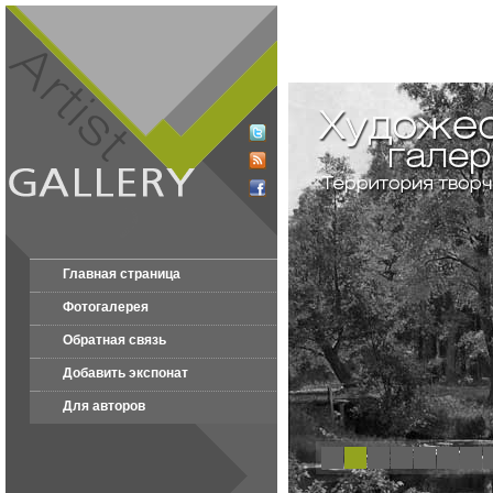
Главная страница
Фотогалерея
Обратная связь
Добавить экспонат
Для авторов
1
2
3
4
5
6
7