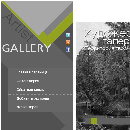
Главная страница
Фотогалерея
Обратная связь
Добавить экспонат
Для авторов
1
2
3
4
5
6
7