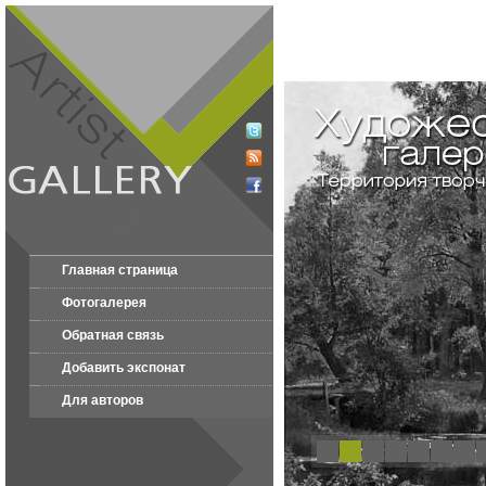
Главная страница
Фотогалерея
Обратная связь
Добавить экспонат
Для авторов
1
2
3
4
5
6
7