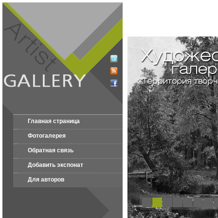
Главная страница
Фотогалерея
Обратная связь
Добавить экспонат
Для авторов
1
2
3
4
5
6
7