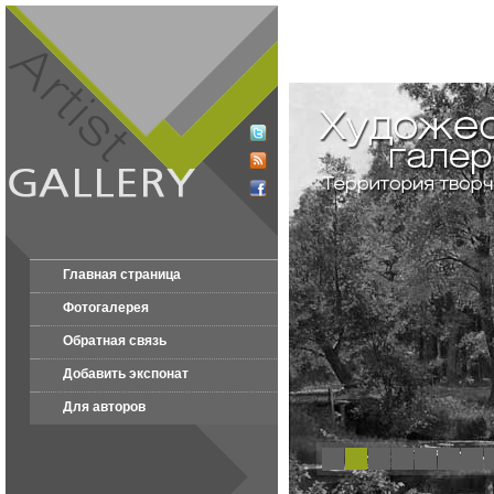
Главная страница
Фотогалерея
Обратная связь
Добавить экспонат
Для авторов
1
2
3
4
5
6
7