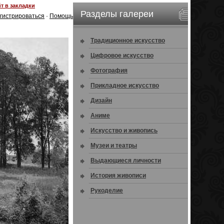
т в закладки
Разделы галереи
гистрироваться
·
Помощь
Традиционное искусство
Цифровое искусство
Фотография
Прикладное искусство
Дизайн
Аниме
Искусство и живопись
Музеи и театры
Выдающиеся личности
История живописи
Рукоделие