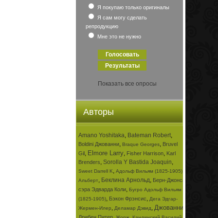
Я покупаю только оригиналы
Я сам могу сделать
репродукцию
Мне это не нужно
Показать все опросы
Авторы
Amano Yoshitaka
,
Bateman Robert
,
,
,
Boldini Джованни
Bruvel
Braque Georges
Elmore Larry
,
,
,
Gil
Fisher Harrison
Karl
,
Sorolla Y Bastida Joaquin
,
Brenders
,
,
Sweet Darrell K
Адольф Вильям (1825-1905)
,
Беклина Арнольд
,
Берн-Джонса
Альберт
,
сэра Эдварда Коли
Бугро Адольф Вильям
,
,
Бэкон Фрэнсис
(1825-1905)
Дега Эдгар-
Джованни
,
,
,
Жермен-Илер
Деламар Дэвид
,
,
Дрибен Питер
Жорж
Кандинский Василий