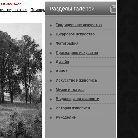
т в закладки
Разделы галереи
гистрироваться
·
Помощь
Традиционное искусство
Цифровое искусство
Фотография
Прикладное искусство
Дизайн
Аниме
Искусство и живопись
Музеи и театры
Выдающиеся личности
История живописи
Рукоделие