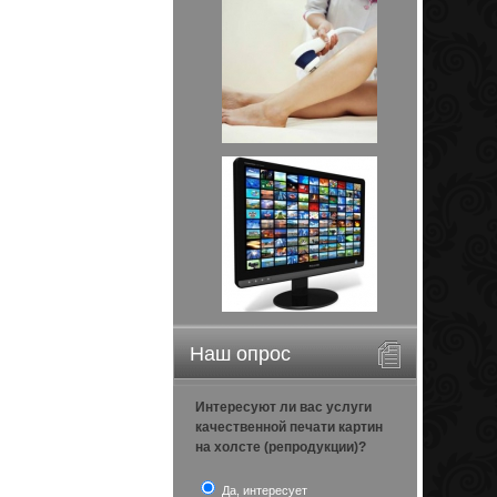
Наш опрос
Интересуют ли вас услуги
качественной печати картин
на холсте (репродукции)?
Да, интересует