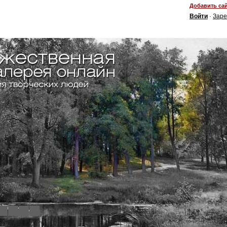
Добавить сай
Войти
·
Заре
4
5
6
7
8