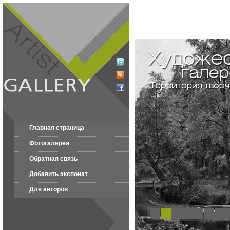
Главная страница
Фотогалерея
Обратная связь
Добавить экспонат
Для авторов
1
2
3
4
5
6
7