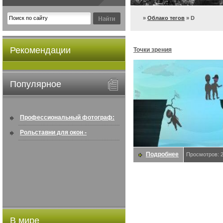
»
Облако тегов
» D
Рекомендации
Точки зрения
Популярное
Профессиональный фотограф:
искусство создавать снимки, ...
Рольставни для окон -
информация по покупке в
Подробнее
Просмотров: 
интернете ...
В мире