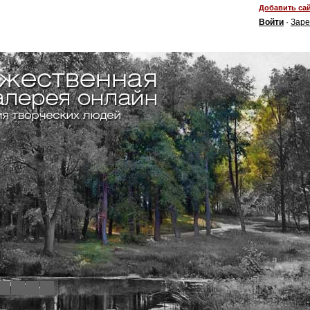
Добавить сай
Войти
·
Заре
4
5
6
7
8