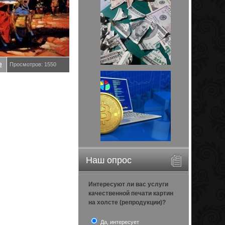
е
Просмотров: 1550
Наш опрос
Интересуют ли вас услуги
качественной печати картин
на холсте (репродукции)?
Да, интересует