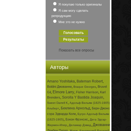
Я покупаю только оригиналы
Я сам могу сделать
репродукцию
Мне это не нужно
Показать все опросы
Авторы
Amano Yoshitaka
,
Bateman Robert
,
,
,
Boldini Джованни
Bruvel
Braque Georges
Elmore Larry
,
,
,
Gil
Fisher Harrison
Karl
,
Sorolla Y Bastida Joaquin
,
Brenders
,
,
Sweet Darrell K
Адольф Вильям (1825-1905)
,
Беклина Арнольд
,
Берн-Джонса
Альберт
,
сэра Эдварда Коли
Бугро Адольф Вильям
,
,
Бэкон Фрэнсис
(1825-1905)
Дега Эдгар-
Джованни
,
,
,
Жермен-Илер
Деламар Дэвид
,
,
Дрибен Питер
Жорж
Кандинский Василий