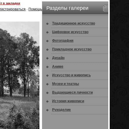
т в закладки
Разделы галереи
гистрироваться
·
Помощь
Традиционное искусство
Цифровое искусство
Фотография
Прикладное искусство
Дизайн
Аниме
Искусство и живопись
Музеи и театры
Выдающиеся личности
История живописи
Рукоделие