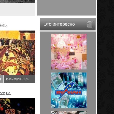
Это интересно
inEL-
ar&EveStar.
е
Просмотров: 1575
ncy, De.