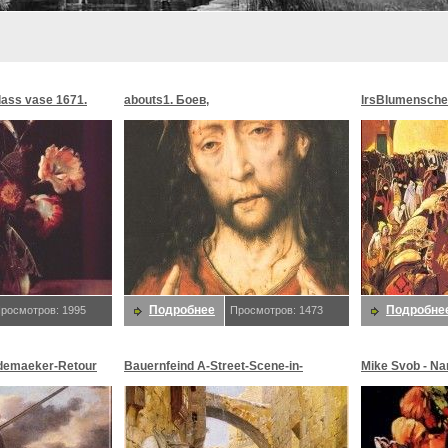
glass vase 1671.
abouts1. Боев,
lrsBlumensche
MoonMorningst
Blumenschein,
Подробнее
Подробне
росмотров: 1995
Просмотров: 1473
demaeker-Retour
Bauernfeind A-Street-Scene-in-
Mike Svob - Na
maeker,
Jerusalem-sj. Bauernfeind,