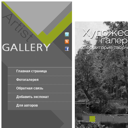
Главная страница
Фотогалерея
Обратная связь
Добавить экспонат
Для авторов
1
2
3
4
5
6
7