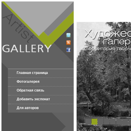
Главная страница
Фотогалерея
Обратная связь
Добавить экспонат
Для авторов
1
2
3
4
5
6
7