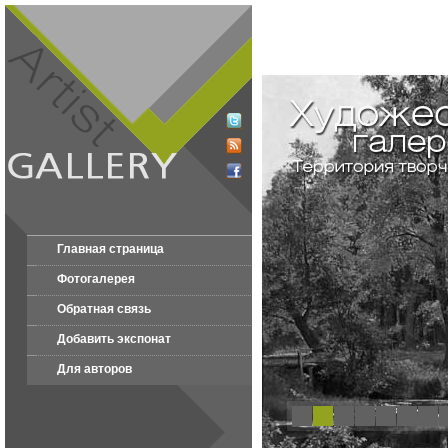
Главная страница
Фотогалерея
Обратная связь
Добавить экспонат
Для авторов
1
2
3
4
5
6
7