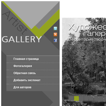
Главная страница
Фотогалерея
Обратная связь
Добавить экспонат
Для авторов
1
2
3
4
5
6
7