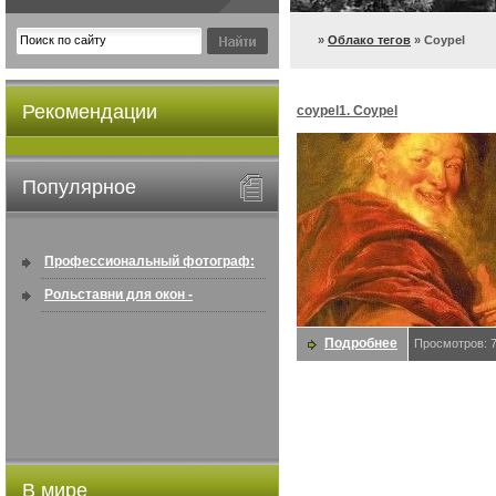
»
Облако тегов
» Coypel
Рекомендации
coypel1. Coypel
Популярное
Профессиональный фотограф:
искусство создавать снимки, ...
Рольставни для окон -
информация по покупке в
Подробнее
Просмотров: 
интернете ...
В мире