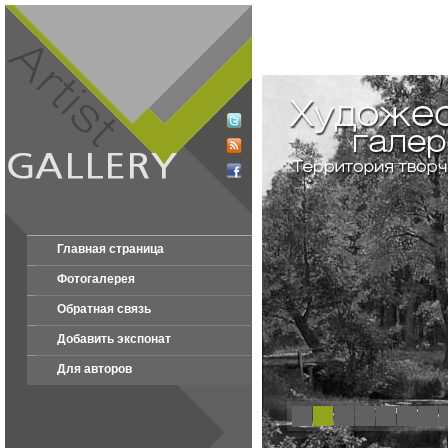
Главная страница
Фотогалерея
Обратная связь
Добавить экспонат
Для авторов
1
2
3
4
5
6
7