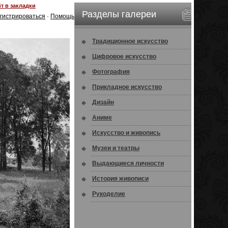
т в закладки
Разделы галереи
гистрироваться
·
Помощь
Традиционное искусство
Цифровое искусство
Фотография
Прикладное искусство
Дизайн
Аниме
Искусство и живопись
Музеи и театры
Выдающиеся личности
История живописи
Рукоделие