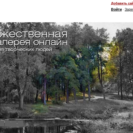
Добавить сай
Войти
·
Заре
4
5
6
7
8