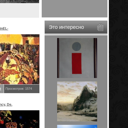
Это интересно
inEL-
ar&EveStar.
е
Просмотров: 1574
ncy, De.