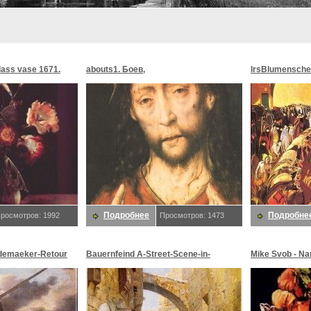
glass vase 1671.
abouts1. Боев,
lrsBlumensche
MoonMorningst
Blumenschein,
Подробнее
Подробне
росмотров: 1992
Просмотров: 1473
demaeker-Retour
Bauernfeind A-Street-Scene-in-
Mike Svob - Na
maeker,
Jerusalem-sj. Bauernfeind,