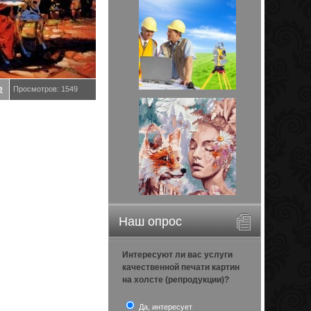
е
Просмотров: 1549
Наш опрос
Интересуют ли вас услуги
качественной печати картин
на холсте (репродукции)?
Да, интересует