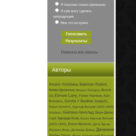
Я покупаю только оригиналы
Я сам могу сделать
репродукцию
Мне это не нужно
Показать все опросы
Авторы
Amano Yoshitaka
,
Bateman Robert
,
,
,
Boldini Джованни
Bruvel
Braque Georges
Elmore Larry
,
,
,
Gil
Fisher Harrison
Karl
,
Sorolla Y Bastida Joaquin
,
Brenders
,
,
Sweet Darrell K
Адольф Вильям (1825-1905)
,
Беклина Арнольд
,
Берн-Джонса
Альберт
,
сэра Эдварда Коли
Бугро Адольф Вильям
,
,
Бэкон Фрэнсис
(1825-1905)
Дега Эдгар-
Джованни
,
,
,
Жермен-Илер
Деламар Дэвид
,
,
Дрибен Питер
Жорж
Кандинский Василий