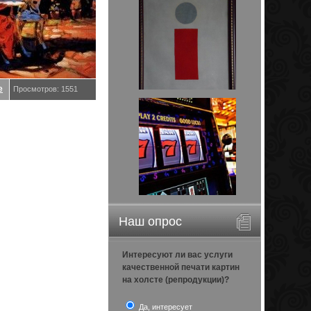
е
Просмотров: 1551
Наш опрос
Интересуют ли вас услуги
качественной печати картин
на холсте (репродукции)?
Да, интересует