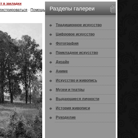
т в закладки
Разделы галереи
гистрироваться
·
Помощь
Традиционное искусство
Цифровое искусство
Фотография
Прикладное искусство
Дизайн
Аниме
Искусство и живопись
Музеи и театры
Выдающиеся личности
История живописи
Рукоделие