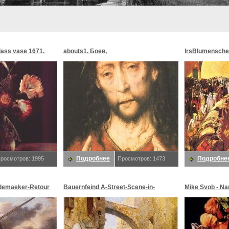
glass vase 1671.
abouts1. Боев,
lrsBlumensche
MoonMorningst
Blumenschein,
Подробнее
Подробне
росмотров: 1995
Просмотров: 1473
demaeker-Retour
Bauernfeind A-Street-Scene-in-
Mike Svob - Na
maeker,
Jerusalem-sj. Bauernfeind,