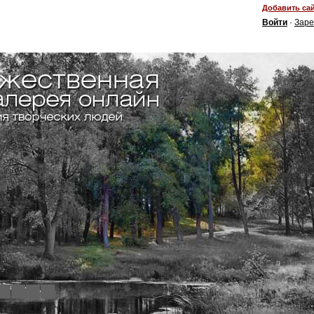
Добавить сай
Войти
·
Заре
4
5
6
7
8