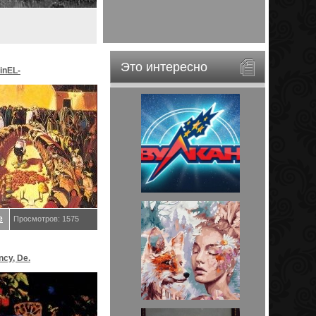
Это интересно
inEL-
ar&EveStar.
е
Просмотров: 1575
ncy, De.