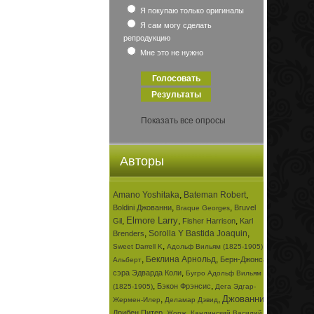
Я покупаю только оригиналы
Я сам могу сделать
репродукцию
Мне это не нужно
Показать все опросы
Авторы
Amano Yoshitaka
,
Bateman Robert
,
,
,
Boldini Джованни
Bruvel
Braque Georges
Elmore Larry
,
,
,
Gil
Fisher Harrison
Karl
,
Sorolla Y Bastida Joaquin
,
Brenders
,
,
Sweet Darrell K
Адольф Вильям (1825-1905)
,
Беклина Арнольд
,
Берн-Джонса
Альберт
,
сэра Эдварда Коли
Бугро Адольф Вильям
,
,
Бэкон Фрэнсис
(1825-1905)
Дега Эдгар-
Джованни
,
,
,
Жермен-Илер
Деламар Дэвид
,
,
Дрибен Питер
Жорж
Кандинский Василий