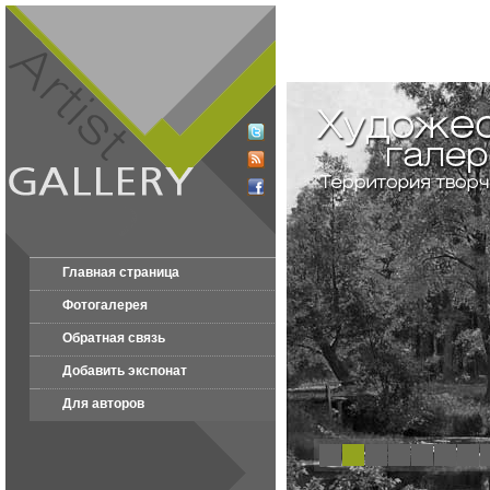
Главная страница
Фотогалерея
Обратная связь
Добавить экспонат
Для авторов
1
2
3
4
5
6
7