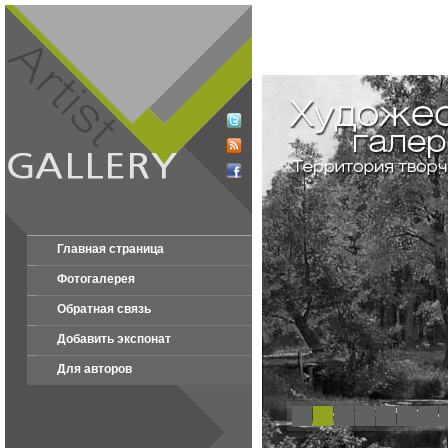
Главная страница
Фотогалерея
Обратная связь
Добавить экспонат
Для авторов
1
2
3
4
5
6
7