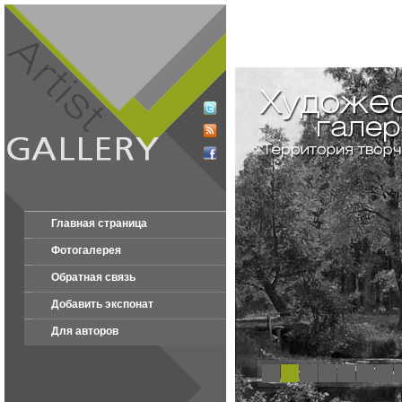
Главная страница
Фотогалерея
Обратная связь
Добавить экспонат
Для авторов
1
2
3
4
5
6
7