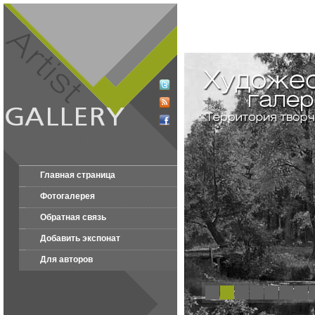
Главная страница
Фотогалерея
Обратная связь
Добавить экспонат
Для авторов
1
2
3
4
5
6
7