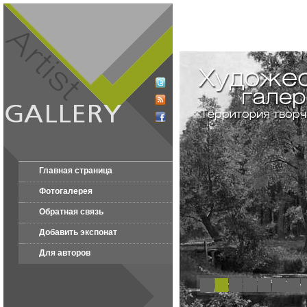
Главная страница
Фотогалерея
Обратная связь
Добавить экспонат
Для авторов
1
2
3
4
5
6
7