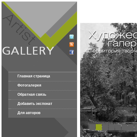
Главная страница
Фотогалерея
Обратная связь
Добавить экспонат
Для авторов
1
2
3
4
5
6
7