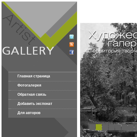
Главная страница
Фотогалерея
Обратная связь
Добавить экспонат
Для авторов
1
2
3
4
5
6
7