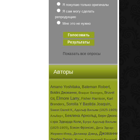
Я покупаю только оригиналы
Я сам могу сделать
репродукцию
Мне это не нужно
Показать все опросы
Авторы
Amano Yoshitaka
,
Bateman Robert
,
,
,
Boldini Джованни
Bruvel
Braque Georges
Elmore Larry
,
,
,
Gil
Fisher Harrison
Karl
,
Sorolla Y Bastida Joaquin
,
Brenders
,
,
Sweet Darrell K
Адольф Вильям (1825-1905)
,
Беклина Арнольд
,
Берн-Джонса
Альберт
,
сэра Эдварда Коли
Бугро Адольф Вильям
,
,
Бэкон Фрэнсис
(1825-1905)
Дега Эдгар-
Джованни
,
,
,
Жермен-Илер
Деламар Дэвид
,
,
Дрибен Питер
Жорж
Кандинский Василий