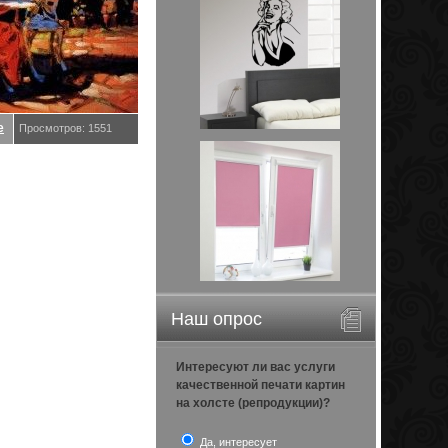
е
Просмотров: 1551
Наш опрос
Интересуют ли вас услуги
качественной печати картин
на холсте (репродукции)?
Да, интересует