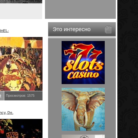
Это интересно
inEL-
ar&EveStar.
е
Просмотров: 1575
ncy, De.