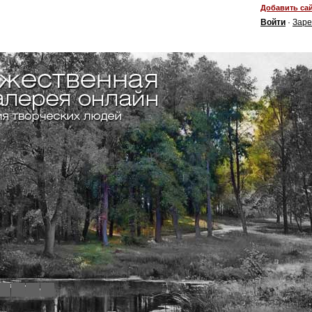
Добавить сай
Войти
·
Заре
4
5
6
7
8