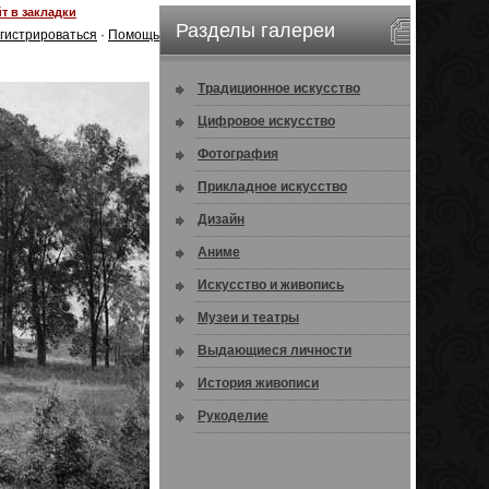
т в закладки
Разделы галереи
гистрироваться
·
Помощь
Традиционное искусство
Цифровое искусство
Фотография
Прикладное искусство
Дизайн
Аниме
Искусство и живопись
Музеи и театры
Выдающиеся личности
История живописи
Рукоделие