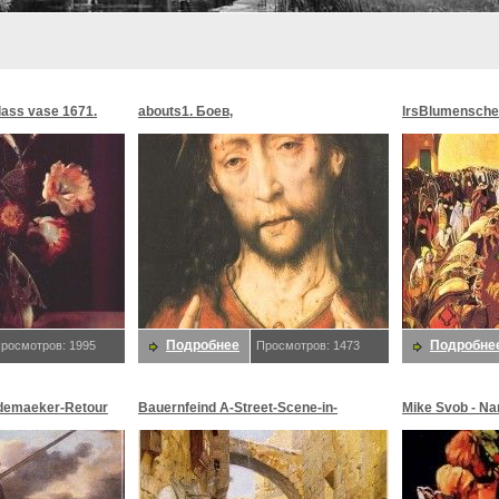
glass vase 1671.
abouts1. Боев,
lrsBlumensche
MoonMorningst
Blumenschein,
Подробнее
Подробне
росмотров: 1995
Просмотров: 1473
demaeker-Retour
Bauernfeind A-Street-Scene-in-
Mike Svob - Na
maeker,
Jerusalem-sj. Bauernfeind,