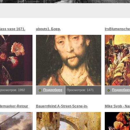
glass vase 1671.
abouts1. Боев,
lrsBlumensche
MoonMorningst
Blumenschein,
Подробнее
Подробне
росмотров: 1992
Просмотров: 1471
demaeker-Retour
Bauernfeind A-Street-Scene-in-
Mike Svob - Na
maeker,
Jerusalem-sj. Bauernfeind,