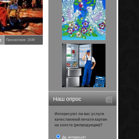
е
Просмотров: 1549
Наш опрос
Интересуют ли вас услуги
качественной печати картин
на холсте (репродукции)?
Да, интересует