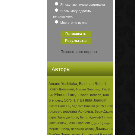
Я покупаю только оригиналы
Я сам могу сделать
репродукцию
Мне это не нужно
Показать все опросы
Авторы
Amano Yoshitaka
,
Bateman Robert
,
,
,
Boldini Джованни
Bruvel
Braque Georges
Elmore Larry
,
,
,
Gil
Fisher Harrison
Karl
,
Sorolla Y Bastida Joaquin
,
Brenders
,
,
Sweet Darrell K
Адольф Вильям (1825-1905)
,
Беклина Арнольд
,
Берн-Джонса
Альберт
,
сэра Эдварда Коли
Бугро Адольф Вильям
,
,
Бэкон Фрэнсис
(1825-1905)
Дега Эдгар-
Джованни
,
,
,
Жермен-Илер
Деламар Дэвид
,
,
Дрибен Питер
Жорж
Кандинский Василий