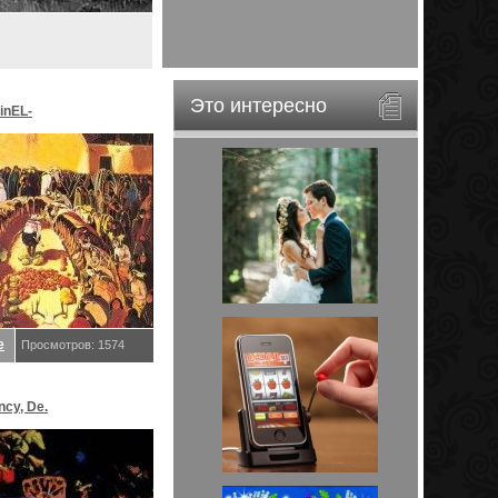
Это интересно
inEL-
ar&EveStar.
е
Просмотров: 1574
ncy, De.