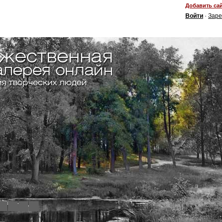
Добавить сай
Войти
·
Заре
4
5
6
7
8