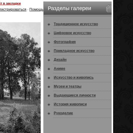
т в закладки
Разделы галереи
гистрироваться
·
Помощь
Традиционное искусство
Цифровое искусство
Фотография
Прикладное искусство
Дизайн
Аниме
Искусство и живопись
Музеи и театры
Выдающиеся личности
История живописи
Рукоделие