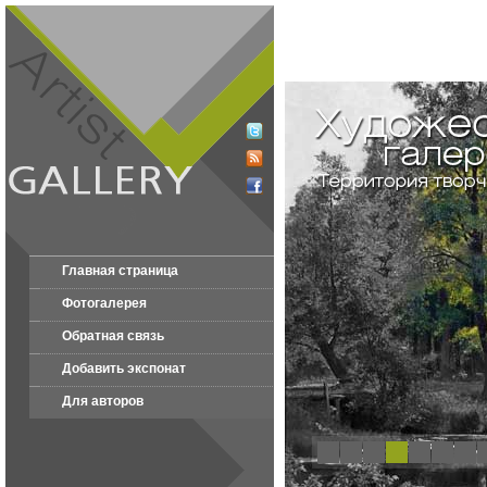
Главная страница
Фотогалерея
Обратная связь
Добавить экспонат
Для авторов
1
2
3
4
5
6
7