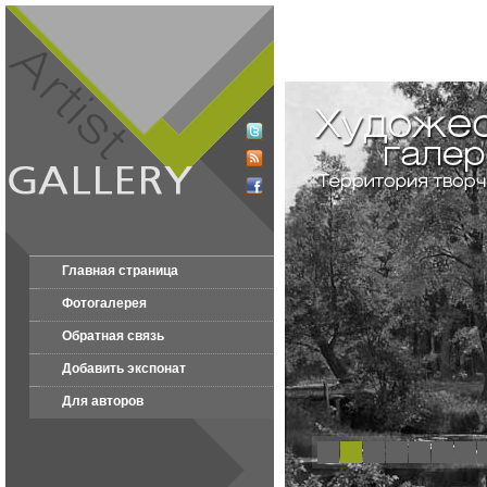
Главная страница
Фотогалерея
Обратная связь
Добавить экспонат
Для авторов
1
2
3
4
5
6
7