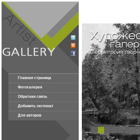
Главная страница
Фотогалерея
Обратная связь
Добавить экспонат
Для авторов
1
2
3
4
5
6
7