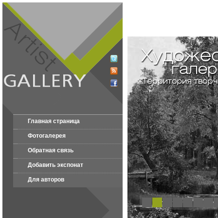
Главная страница
Фотогалерея
Обратная связь
Добавить экспонат
Для авторов
1
2
3
4
5
6
7