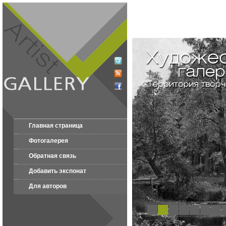
Главная страница
Фотогалерея
Обратная связь
Добавить экспонат
Для авторов
1
2
3
4
5
6
7