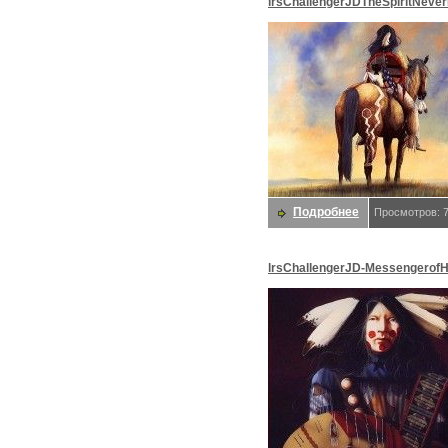
lrsChallengerJDTheSpiritNever
Challenger, JD
Подробнее
Просмотров: 
lrsChallengerJD-MessengerofH
Challenger, JD