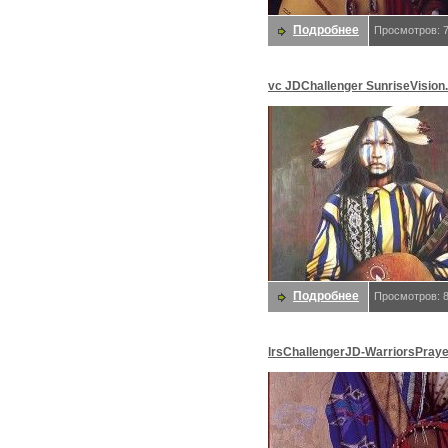
Подробнее
Просмотров: 
vc JDChallenger SunriseVision.
Challenger, JD
Подробнее
Просмотров: 
lrsChallengerJD-WarriorsPraye
Challenger, JD