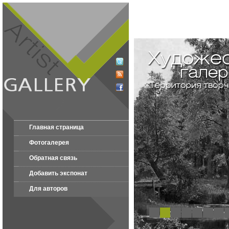
Главная страница
Фотогалерея
Обратная связь
Добавить экспонат
Для авторов
1
2
3
4
5
6
7