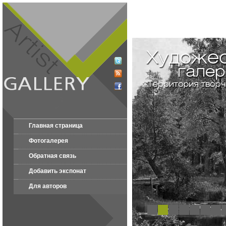
Главная страница
Фотогалерея
Обратная связь
Добавить экспонат
Для авторов
1
2
3
4
5
6
7