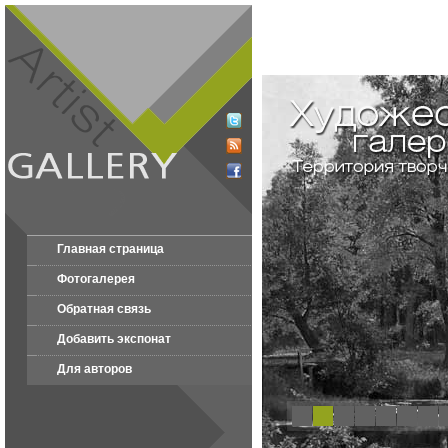
Главная страница
Фотогалерея
Обратная связь
Добавить экспонат
Для авторов
1
2
3
4
5
6
7