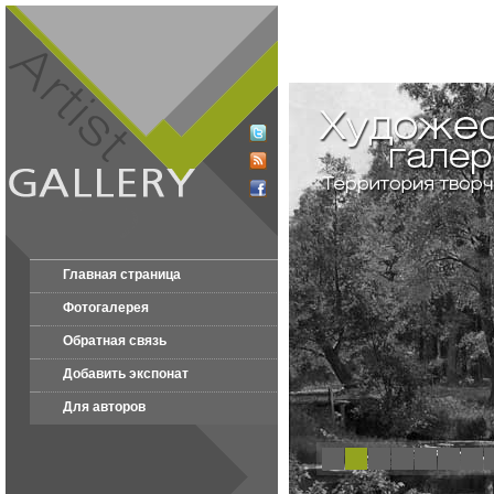
Главная страница
Фотогалерея
Обратная связь
Добавить экспонат
Для авторов
1
2
3
4
5
6
7