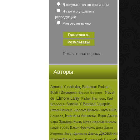
Я покупаю только оригиналы
Я сам могу сделать
репродукцию
Мне это не нужно
Показать все опросы
Авторы
Amano Yoshitaka
,
Bateman Robert
,
,
,
Boldini Джованни
Bruvel
Braque Georges
Elmore Larry
,
,
,
Gil
Fisher Harrison
Karl
,
Sorolla Y Bastida Joaquin
,
Brenders
,
,
Sweet Darrell K
Адольф Вильям (1825-1905)
,
Беклина Арнольд
,
Берн-Джонса
Альберт
,
сэра Эдварда Коли
Бугро Адольф Вильям
,
,
Бэкон Фрэнсис
(1825-1905)
Дега Эдгар-
Джованни
,
,
,
Жермен-Илер
Деламар Дэвид
,
,
Дрибен Питер
Жорж
Кандинский Василий