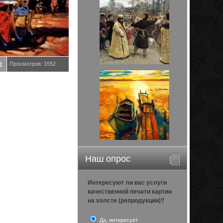
е
Просмотров: 1552
Наш опрос
Интересуют ли вас услуги
качественной печати картин
на холсте (репродукции)?
Да, интересует