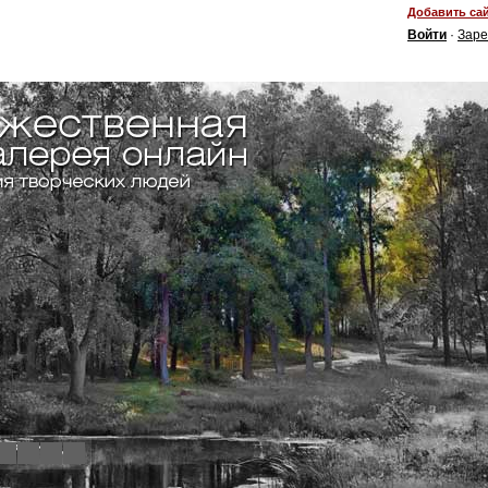
Добавить сай
Войти
·
Заре
4
5
6
7
8