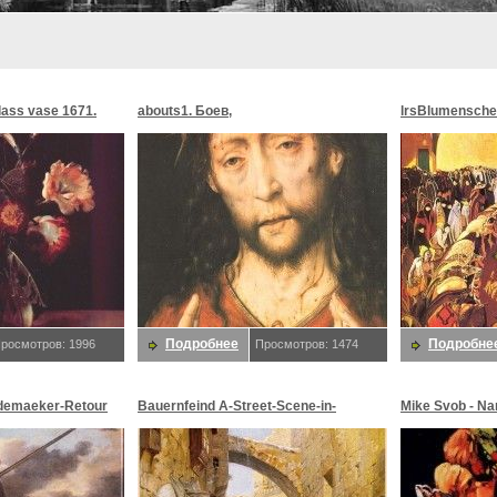
glass vase 1671.
abouts1. Боев,
lrsBlumensche
MoonMorningst
Blumenschein,
Подробнее
Подробне
росмотров: 1996
Просмотров: 1474
demaeker-Retour
Bauernfeind A-Street-Scene-in-
Mike Svob - Na
maeker,
Jerusalem-sj. Bauernfeind,