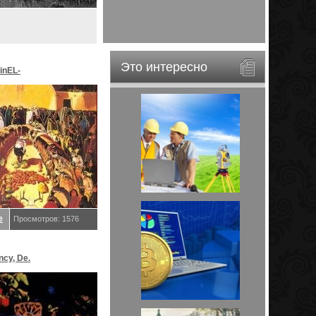
Это интересно
inEL-
ar&EveStar.
е
Просмотров: 1576
ncy, De.