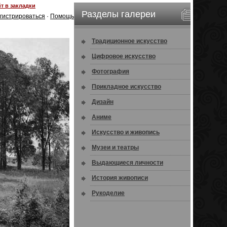
т в закладки
Разделы галереи
гистрироваться
·
Помощь
Традиционное искусство
Цифровое искусство
Фотография
Прикладное искусство
Дизайн
Аниме
Искусство и живопись
Музеи и театры
Выдающиеся личности
История живописи
Рукоделие