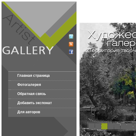
Главная страница
Фотогалерея
Обратная связь
Добавить экспонат
Для авторов
1
2
3
4
5
6
7