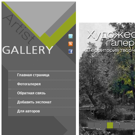
Главная страница
Фотогалерея
Обратная связь
Добавить экспонат
Для авторов
1
2
3
4
5
6
7