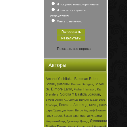
Я покупаю только оригиналы
Я сам могу сделать
репродукцию
Мне это не нужно
Показать все опросы
Авторы
Amano Yoshitaka
,
Bateman Robert
,
,
,
Boldini Джованни
Bruvel
Braque Georges
Elmore Larry
,
,
,
Gil
Fisher Harrison
Karl
,
Sorolla Y Bastida Joaquin
,
Brenders
,
,
Sweet Darrell K
Адольф Вильям (1825-1905)
,
Беклина Арнольд
,
Берн-Джонса
Альберт
,
сэра Эдварда Коли
Бугро Адольф Вильям
,
,
Бэкон Фрэнсис
(1825-1905)
Дега Эдгар-
Джованни
,
,
,
Жермен-Илер
Деламар Дэвид
,
,
Дрибен Питер
Жорж
Кандинский Василий