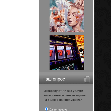
Наш опрос
Интересуют ли вас услуги
качественной печати картин
на холсте (репродукции)?
Да, интересует