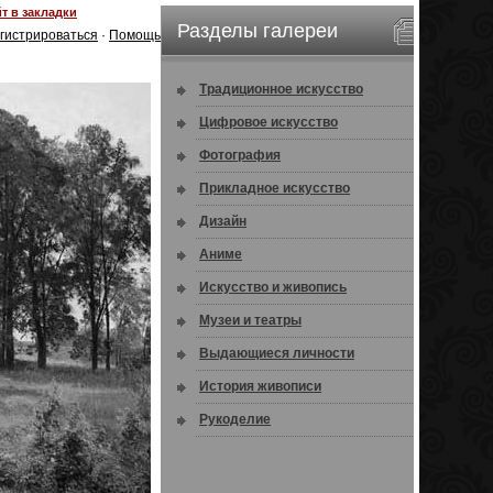
т в закладки
Разделы галереи
гистрироваться
·
Помощь
Традиционное искусство
Цифровое искусство
Фотография
Прикладное искусство
Дизайн
Аниме
Искусство и живопись
Музеи и театры
Выдающиеся личности
История живописи
Рукоделие