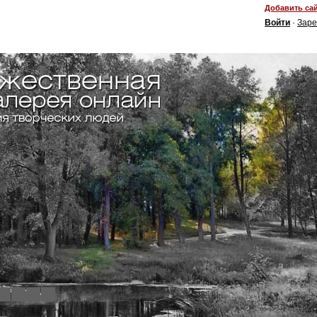
Добавить сай
Войти
·
Заре
4
5
6
7
8