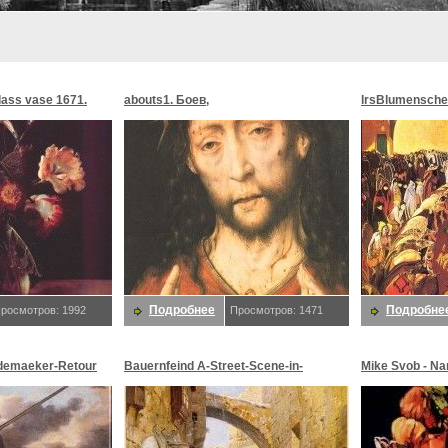
glass vase 1671.
abouts1. Боев,
lrsBlumensche
MoonMorningst
Blumenschein,
Подробнее
Подробне
росмотров: 1992
Просмотров: 1471
demaeker-Retour
Bauernfeind A-Street-Scene-in-
Mike Svob - Na
maeker,
Jerusalem-sj. Bauernfeind,