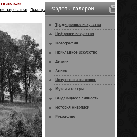
т в закладки
Разделы галереи
гистрироваться
·
Помощь
Традиционное искусство
Цифровое искусство
Фотография
Прикладное искусство
Дизайн
Аниме
Искусство и живопись
Музеи и театры
Выдающиеся личности
История живописи
Рукоделие