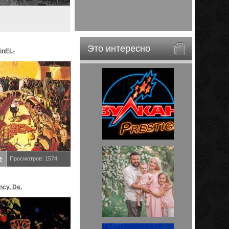
Это интересно
inEL-
ar&EveStar.
е
Просмотров: 1574
ncy, De.