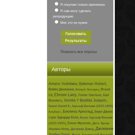
Я покупаю только оригиналы
Я сам могу сделать
репродукцию
Мне это не нужно
Показать все опросы
Авторы
Amano Yoshitaka
,
Bateman Robert
,
,
,
Boldini Джованни
Bruvel
Braque Georges
Elmore Larry
,
,
,
Gil
Fisher Harrison
Karl
,
Sorolla Y Bastida Joaquin
,
Brenders
,
,
Sweet Darrell K
Адольф Вильям (1825-1905)
,
Беклина Арнольд
,
Берн-Джонса
Альберт
,
сэра Эдварда Коли
Бугро Адольф Вильям
,
,
Бэкон Фрэнсис
(1825-1905)
Дега Эдгар-
Джованни
,
,
,
Жермен-Илер
Деламар Дэвид
,
,
Дрибен Питер
Жорж
Кандинский Василий