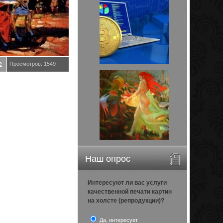
е
Просмотров: 1549
Наш опрос
Интересуют ли вас услуги
качественной печати картин
на холсте (репродукции)?
Да, интересует