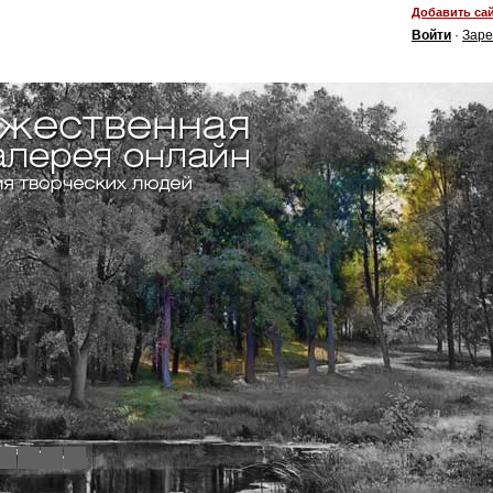
Добавить сай
Войти
·
Заре
4
5
6
7
8