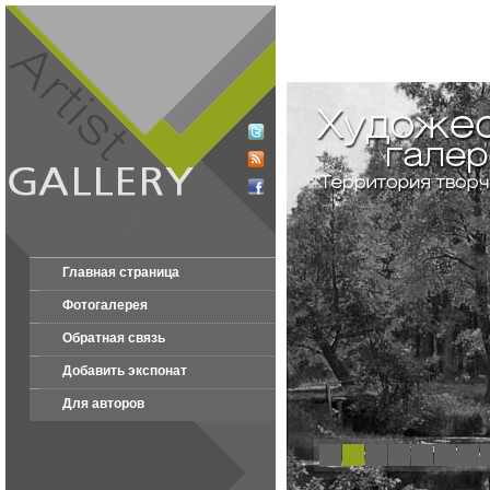
Главная страница
Фотогалерея
Обратная связь
Добавить экспонат
Для авторов
1
2
3
4
5
6
7