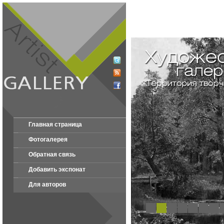
Главная страница
Фотогалерея
Обратная связь
Добавить экспонат
Для авторов
1
2
3
4
5
6
7