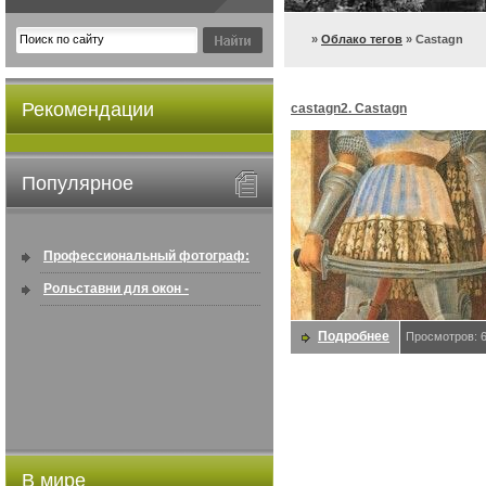
»
Облако тегов
» Castagn
Рекомендации
castagn2. Castagn
Популярное
Профессиональный фотограф:
искусство создавать снимки, ...
Рольставни для окон -
информация по покупке в
Подробнее
Просмотров: 
интернете ...
В мире