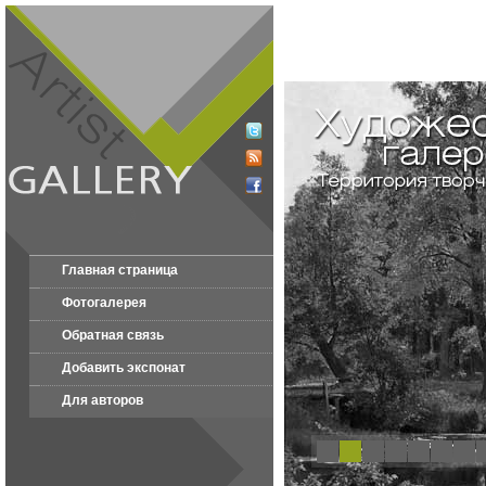
Главная страница
Фотогалерея
Обратная связь
Добавить экспонат
Для авторов
1
2
3
4
5
6
7