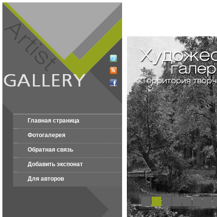
Главная страница
Фотогалерея
Обратная связь
Добавить экспонат
Для авторов
1
2
3
4
5
6
7