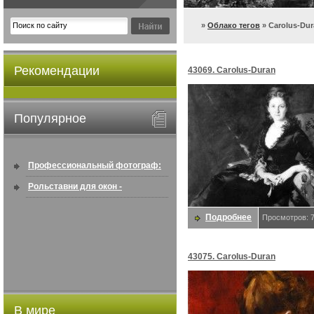
»
Облако тегов
» Carolus-Du
Рекомендации
43069. Carolus-Duran
Популярное
Профессиональный фотограф:
искусство создавать снимки, ...
Рольставни для окон -
информация по покупке в
Подробнее
Просмотров: 
интернете ...
43075. Carolus-Duran
В мире