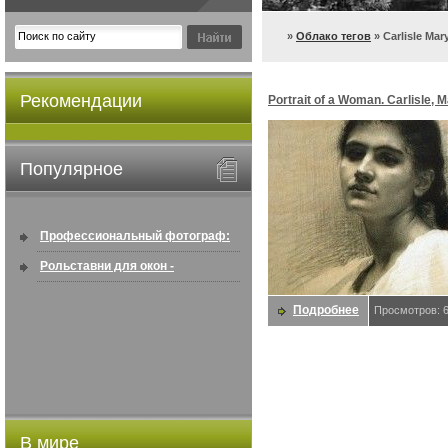
»
Облако тегов
» Carlisle Mar
Рекомендации
Portrait of a Woman. Carlisle, 
Helen
Популярное
Профессиональный фотограф:
искусство создавать снимки, ...
Рольставни для окон -
информация по покупке в
Подробнее
Просмотров: 
интернете ...
В мире