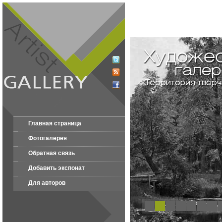
Главная страница
Фотогалерея
Обратная связь
Добавить экспонат
Для авторов
1
2
3
4
5
6
7