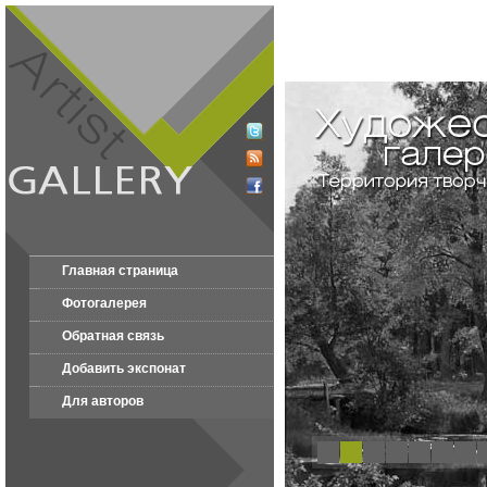
Главная страница
Фотогалерея
Обратная связь
Добавить экспонат
Для авторов
1
2
3
4
5
6
7