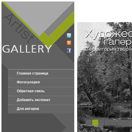
Главная страница
Фотогалерея
Обратная связь
Добавить экспонат
Для авторов
1
2
3
4
5
6
7