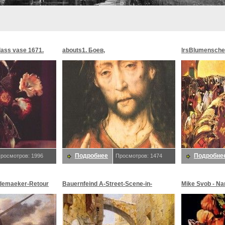
glass vase 1671.
abouts1. Боев,
lrsBlumensche
MoonMorningst
Blumenschein,
Подробнее
Подробне
росмотров: 1996
Просмотров: 1474
demaeker-Retour
Bauernfeind A-Street-Scene-in-
Mike Svob - Na
maeker,
Jerusalem-sj. Bauernfeind,