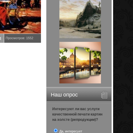
е
Просмотров: 1552
Наш опрос
Интересуют ли вас услуги
качественной печати картин
на холсте (репродукции)?
Да, интересует