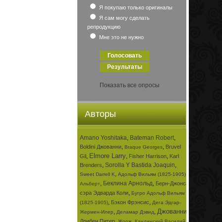
Я покупаю только оригиналы
Я сам могу сделать
репродукцию
Мне это не нужно
Показать все опросы
Авторы
Amano Yoshitaka
,
Bateman Robert
,
,
,
Boldini Джованни
Bruvel
Braque Georges
Elmore Larry
,
,
,
Gil
Fisher Harrison
Karl
,
Sorolla Y Bastida Joaquin
,
Brenders
,
,
Sweet Darrell K
Адольф Вильям (1825-1905)
,
Беклина Арнольд
,
Берн-Джонса
Альберт
,
сэра Эдварда Коли
Бугро Адольф Вильям
,
,
Бэкон Фрэнсис
(1825-1905)
Дега Эдгар-
Джованни
,
,
,
Жермен-Илер
Деламар Дэвид
,
,
Дрибен Питер
Жорж
Кандинский Василий