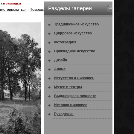
т в закладки
Разделы галереи
гистрироваться
·
Помощь
Традиционное искусство
Цифровое искусство
Фотография
Прикладное искусство
Дизайн
Аниме
Искусство и живопись
Музеи и театры
Выдающиеся личности
История живописи
Рукоделие