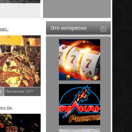
Это интересно
inEL-
ar&EveStar.
е
Просмотров: 1577
ncy, De.