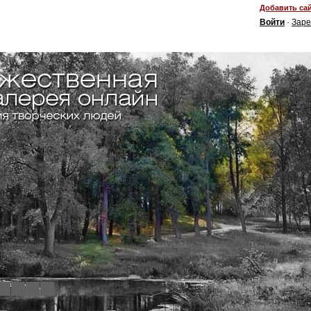
Добавить сай
Войти
·
Заре
4
5
6
7
8