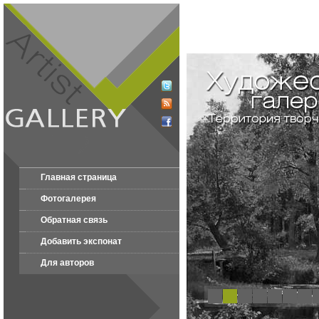
Главная страница
Фотогалерея
Обратная связь
Добавить экспонат
Для авторов
1
2
3
4
5
6
7